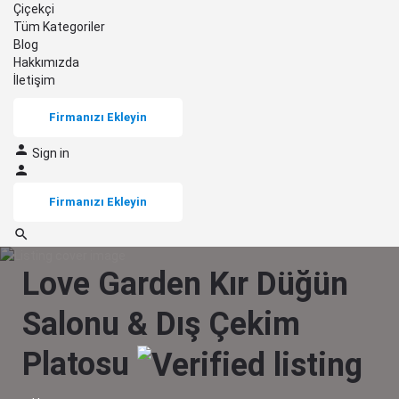
Çiçekçi
Tüm Kategoriler
Blog
Hakkımızda
İletişim
Firmanızı Ekleyin
Sign in
Firmanızı Ekleyin
Love Garden Kır Düğün
Salonu & Dış Çekim
Platosu